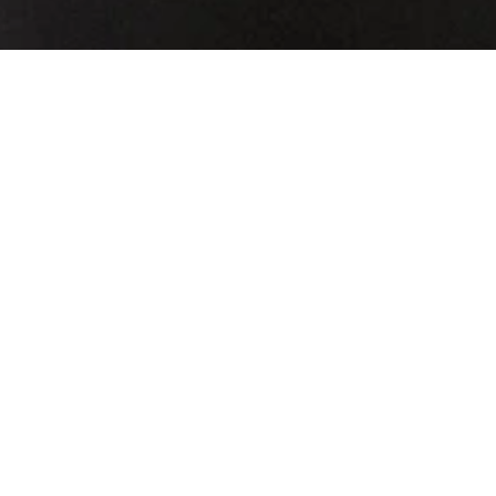
‹ avietynas
days ›